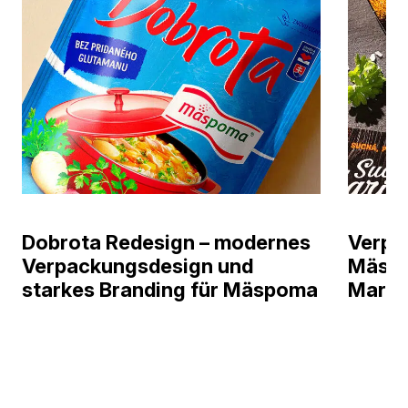
Dobrota Redesign – modernes
Verpa
Verpackungsdesign und
Mäspo
starkes Branding für Mäspoma
Marin