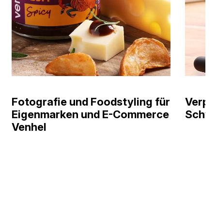
Fotografie und Foodstyling für
Verpa
Eigenmarken und E-Commerce
Schwe
Venhel