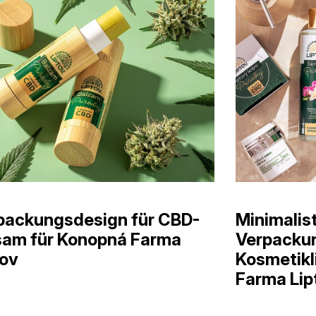
packungsdesign für CBD-
Minimalis
sam für Konopná Farma
Verpackun
tov
Kosmetikl
Farma Lip