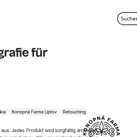
Suche
nach:
rafie für
kia
Konopná Farma Liptov
Retouching
aus. Jedes Produkt wird sorgfältig arrangiert