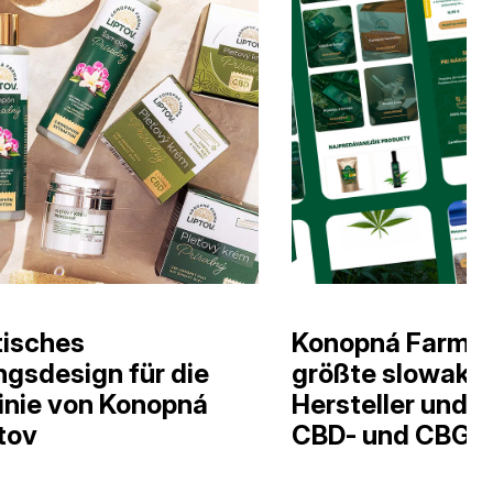
tisches
Konopná Farma L
gsdesign für die
größte slowakis
inie von Konopná
Hersteller und 
tov
CBD- und CBG-P