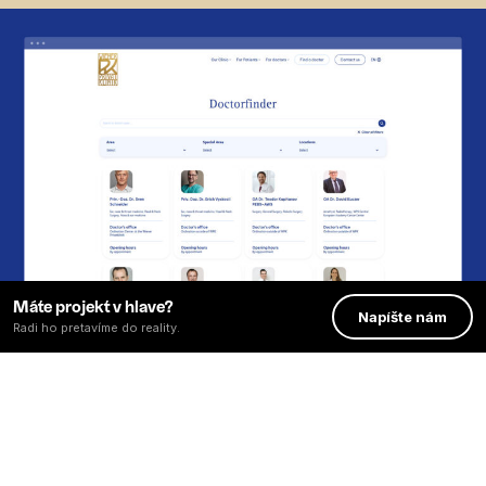
Máte projekt v hlave?
Napíšte nám
Radi ho pretavíme do reality.