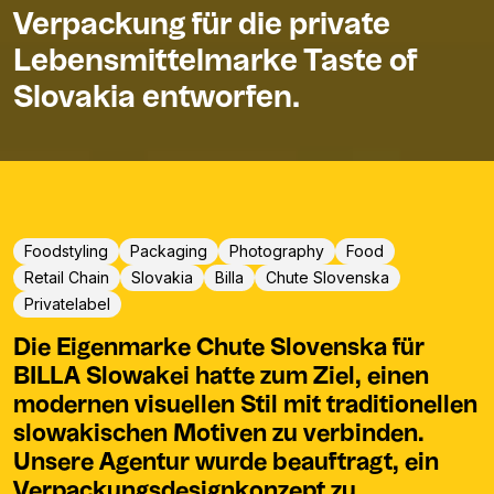
Verpackung für die private
Lebensmittelmarke Taste of
Slovakia entworfen.
Foodstyling
Packaging
Photography
Food
Retail Chain
Slovakia
Billa
Chute Slovenska
Privatelabel
Die Eigenmarke Chute Slovenska für
BILLA Slowakei hatte zum Ziel, einen
modernen visuellen Stil mit traditionellen
slowakischen Motiven zu verbinden.
Unsere Agentur wurde beauftragt, ein
Verpackungsdesignkonzept zu