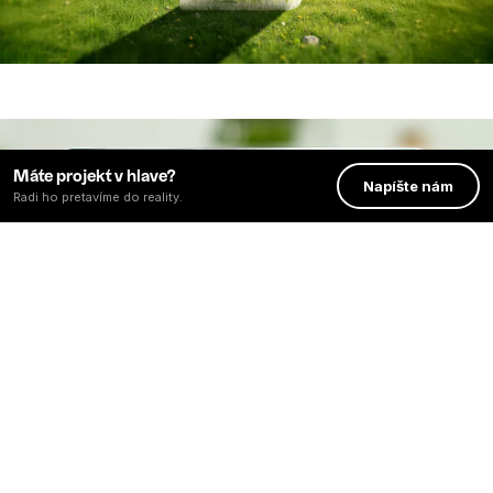
Máte projekt v hlave?
Napíšte nám
Radi ho pretavíme do reality.