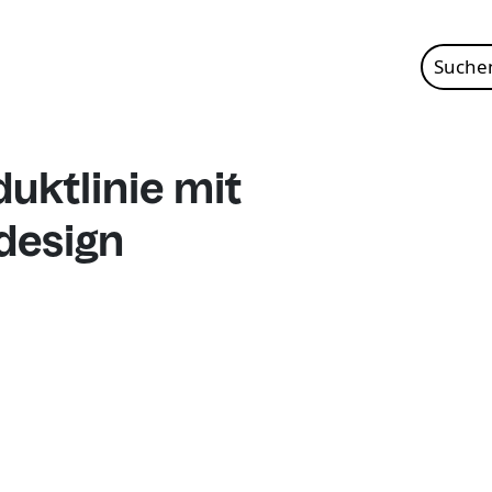
Suche
nach:
ktlinie mit
design